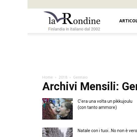
Oi
ARTICOL
Mamma,
Suomi!
Home
2018
Gennaio
Archivi Mensili: G
C’era una volta un pikkujoulu
(con tanto ammore)
Natale con i tuoi…No non è ver