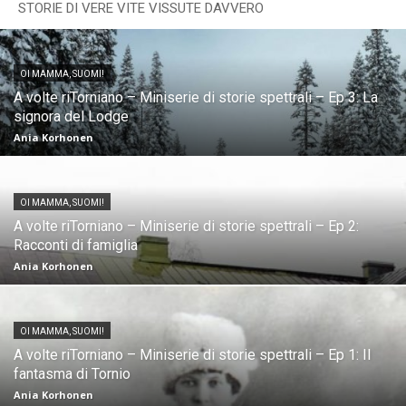
STORIE DI VERE VITE VISSUTE DAVVERO
OI MAMMA, SUOMI!
A volte riTorniano – Miniserie di storie spettrali – Ep 3: La
signora del Lodge
Ania Korhonen
OI MAMMA, SUOMI!
A volte riTorniano – Miniserie di storie spettrali – Ep 2:
Racconti di famiglia
Ania Korhonen
OI MAMMA, SUOMI!
A volte riTorniano – Miniserie di storie spettrali – Ep 1: Il
fantasma di Tornio
Ania Korhonen