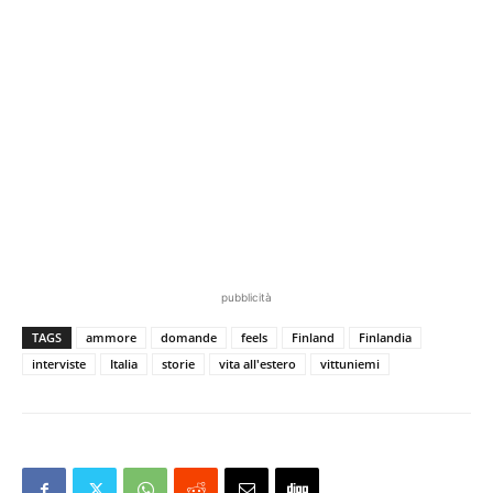
pubblicità
TAGS
ammore
domande
feels
Finland
Finlandia
interviste
Italia
storie
vita all'estero
vittuniemi