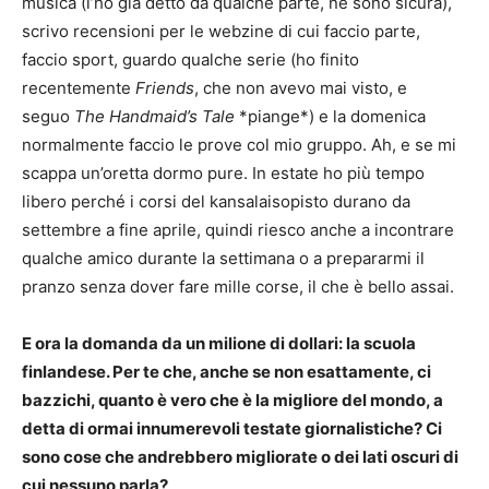
musica (l’ho già detto da qualche parte, ne sono sicura),
scrivo recensioni per le webzine di cui faccio parte,
faccio sport, guardo qualche serie (ho finito
recentemente
Friends
, che non avevo mai visto, e
seguo
The Handmaid’s Tale
*piange*) e la domenica
normalmente faccio le prove col mio gruppo. Ah, e se mi
scappa un’oretta dormo pure. In estate ho più tempo
libero perché i corsi del kansalaisopisto durano da
settembre a fine aprile, quindi riesco anche a incontrare
qualche amico durante la settimana o a prepararmi il
pranzo senza dover fare mille corse, il che è bello assai.
E ora la domanda da un milione di dollari: la scuola
finlandese. Per te che, anche se non esattamente, ci
bazzichi, quanto è vero che è la migliore del mondo, a
detta di ormai innumerevoli testate giornalistiche? Ci
sono cose che andrebbero migliorate o dei lati oscuri di
cui nessuno parla?