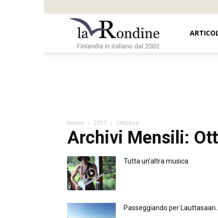
Oi
ARTICOL
Mamma,
Suomi!
Home
2017
Ottobre
Archivi Mensili: O
Tutta un’altra musica
Passeggiando per Lauttasaari