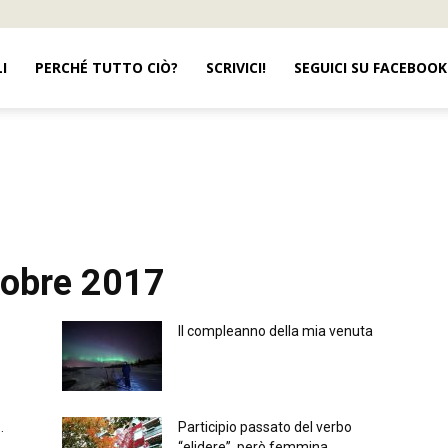
I
PERCHÉ TUTTO CIÒ?
SCRIVICI!
SEGUICI SU FACEBOOK
pubblicità
ttobre 2017
Il compleanno della mia venuta
…
Participio passato del verbo
“elidere”, però femmina