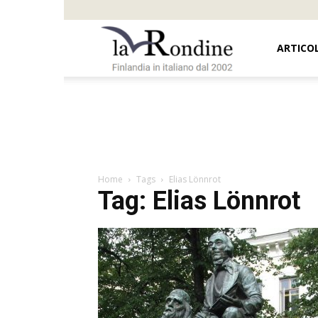
Oi
ARTICOL
Mamma,
Suomi!
Home
Tags
Elias Lönnrot
Tag: Elias Lönnrot