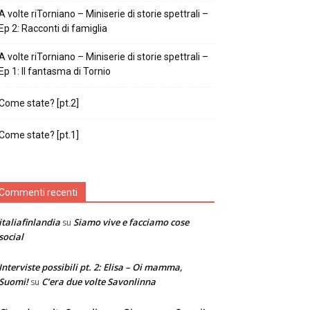
A volte riTorniano – Miniserie di storie spettrali –
Ep 2: Racconti di famiglia
A volte riTorniano – Miniserie di storie spettrali –
Ep 1: Il fantasma di Tornio
Come state? [pt.2]
Come state? [pt.1]
Commenti recenti
italiafinlandia
Siamo vive e facciamo cose
su
social
Interviste possibili pt. 2: Elisa – Oi mamma,
Suomi!
C’era due volte Savonlinna
su